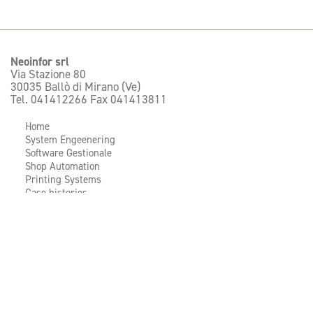
Neoinfor srl
Via Stazione 80
30035 Ballò di Mirano (Ve)
Tel. 041412266 Fax 041413811
Home
System Engeenering
Software Gestionale
Shop Automation
Printing Systems
Case histories
Chi siamo
Contatti
Assistenza
Acquista materiale
Credits:
Smart Mix