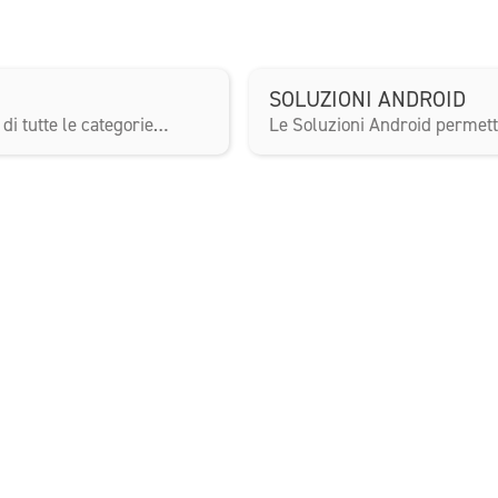
SOLUZIONI ANDROID
di tutte le categorie…
Le Soluzioni Android permett
Home
System Engeenering
Software Gestionale
Shop Automation
Printing Systems
Case histories
Chi siamo
Contatti
Assistenza
Acquista materiale