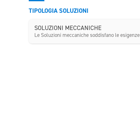
TIPOLOGIA SOLUZIONI
SOLUZIONI MECCANICHE
Le Soluzioni meccaniche soddisfano le esigenze 
Neoinfor srl
Via Stazione 80
30035 Ballò di Mirano (Ve)
Tel. 041412266 Fax 041413811